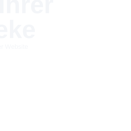
Ihrer
eke
er Website