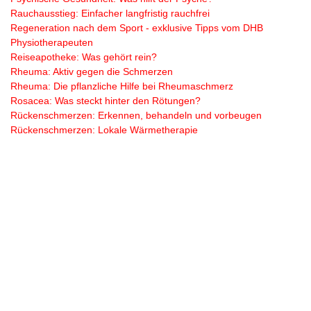
Rauchausstieg: Einfacher langfristig rauchfrei
Regeneration nach dem Sport - exklusive Tipps vom DHB
Physiotherapeuten
Reiseapotheke: Was gehört rein?
Rheuma: Aktiv gegen die Schmerzen
Rheuma: Die pflanzliche Hilfe bei Rheumaschmerz
Rosacea: Was steckt hinter den Rötungen?
Rückenschmerzen: Erkennen, behandeln und vorbeugen
Rückenschmerzen: Lokale Wärmetherapie
Scheidenpilz erkennen und behandeln
Schlaf: Erholsam und ruhig
Schlafprobleme: Endlich entspannt und gut durchschlafen
Schleim lösen: Hals und Nase schnell befreien
Schmerzhaft verspannt? WALA Aconit Schmerzöl
Schnupfen: Nase befreien und pflegen
Schuppenflechte auf dem Kopf - Was sind die Ursachen?
Schuppenflechte: Symptome, Auslöser und Behandlung
Schwindel - warum sich manchmal alles dreht
Serviceangebote: In Ihrer Apotheke vor Ort
Sodbrennen: Tipps und Produkte die helfen können
Sonnencreme: Der richtige Schutz vor Sonnenbrand