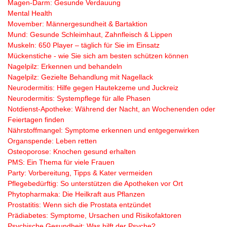
Magen-Darm: Gesunde Verdauung
Mental Health
Movember: Männergesundheit & Bartaktion
Mund: Gesunde Schleimhaut, Zahnfleisch & Lippen
Muskeln: 650 Player – täglich für Sie im Einsatz
Mückenstiche - wie Sie sich am besten schützen können
Nagelpilz: Erkennen und behandeln
Nagelpilz: Gezielte Behandlung mit Nagellack
Neurodermitis: Hilfe gegen Hautekzeme und Juckreiz
Neurodermitis: Systempflege für alle Phasen
Notdienst-Apotheke: Während der Nacht, an Wochenenden oder
Feiertagen finden
Nährstoffmangel: Symptome erkennen und entgegenwirken
Organspende: Leben retten
Osteoporose: Knochen gesund erhalten
PMS: Ein Thema für viele Frauen
Party: Vorbereitung, Tipps & Kater vermeiden
Pflegebedürftig: So unterstützen die Apotheken vor Ort
Phytopharmaka: Die Heilkraft aus Pflanzen
Prostatitis: Wenn sich die Prostata entzündet
Prädiabetes: Symptome, Ursachen und Risikofaktoren
Psychische Gesundheit: Was hilft der Psyche?