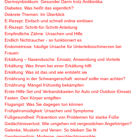
Darmsynbiotikum: Gesunder Darm trotz Antibiotika
Diabetes: Was heißt das eigentlich?
Diskrete Themen: Im Überblick
E-Rezept: Einfach und schnell online einlösen
E-Rezept: Schritt-für-Schritt-Anleitung
Empfindliche Zähne: Ursachen und Hilfe
Endlich Nichtraucher - so funktioniert es
Endometriose: häufige Ursache für Unterleibsschmerzen bei
Frauen
Erkältung – Nasendusche: Einsatz, Anwendung und Vorteile
Erkältung: Was Ihnen bei einer Erkältung hilft
Erkältung: Was ist das und wie entsteht sie
Ernährung in der Schwangerschaft: worauf sollte man achten?
Ernährung: Mängel frühzeitig bekämpfen
Erste-Hilfe-Set und Verbandskasten für Auto und Outdoor-Einsatz
Fasten: Den Körper entgiften
Flugangst: Was Sie dagegen tun können
Frühjahrsmüdigkeit: Ursachen und Symptome
Fußgesundheit: Prävention von Problemen für starke Füße
Gedächtnisverlust: Wie umgehen mit vergesslichen Angehörigen?
Gelenke, Muskeln und Venen: So bleiben Sie fit
Gendermedizin: Moderne, geschlechtssensible