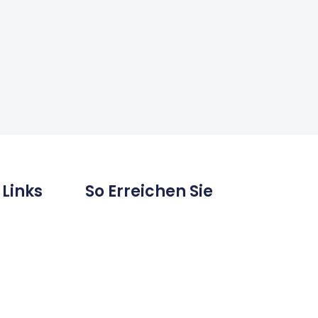
 Links
So Erreichen Sie
Uns
Bahnhofstr. 25
e
57258 Freudenberg
02734/26 26
tionen
02734/27 28 16
info@rosen-apotheke-