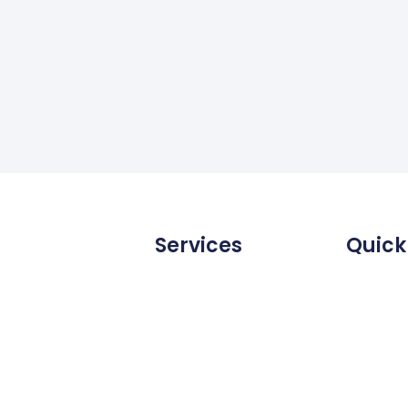
Services
Quick
Diabetes-
Shop
t von
Schwerpunktapotheke
Apothek
kt auf
Anfertigung individueller
Themen
oßem
Rezepturen
Informa
Behindertengerechter
 neben
Anfahrt
Zugang