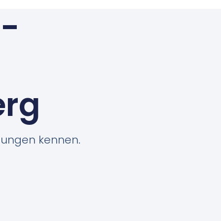
n-
erg
stungen kennen.